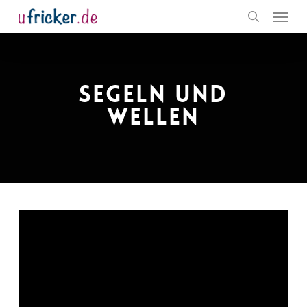
Menu
Skip
to
search
main
content
SEGELN UND
WELLEN